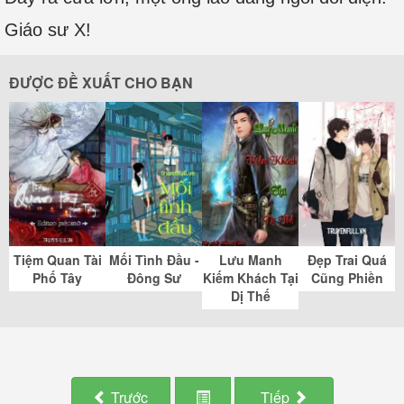
Giáo sư X!
ĐƯỢC ĐỀ XUẤT CHO BẠN
Tiệm Quan Tài
Mối Tình Đầu -
Lưu Manh
Đẹp Trai Quá
Phố Tây
Đông Sư
Kiếm Khách Tại
Cũng Phiền
Dị Thế
Trước
Tiếp