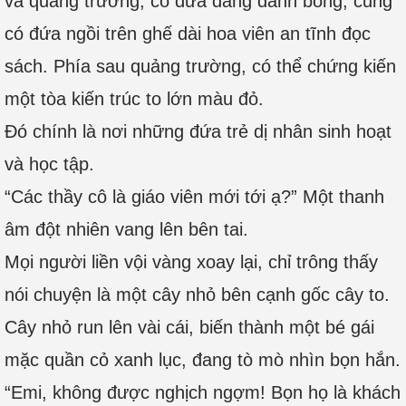
và quảng trường, có đứa đang đánh bóng, cũng
có đứa ngồi trên ghế dài hoa viên an tĩnh đọc
sách. Phía sau quảng trường, có thể chứng kiến
một tòa kiến trúc to lớn màu đỏ.
Đó chính là nơi những đứa trẻ dị nhân sinh hoạt
và học tập.
“Các thầy cô là giáo viên mới tới ạ?” Một thanh
âm đột nhiên vang lên bên tai.
Mọi người liền vội vàng xoay lại, chỉ trông thấy
nói chuyện là một cây nhỏ bên cạnh gốc cây to.
Cây nhỏ run lên vài cái, biến thành một bé gái
mặc quần cỏ xanh lục, đang tò mò nhìn bọn hắn.
“Emi, không được nghịch ngợm! Bọn họ là khách