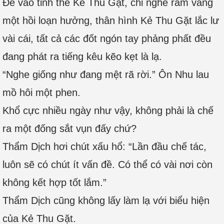
Để vào tinh thể Kẻ Thu Gặt, chỉ nghe rầm vang
một hồi loạn hưởng, thân hình Kẻ Thu Gặt lắc lư
vài cái, tất cả các đốt ngón tay phảng phất đều
đang phát ra tiếng kêu kẽo kẹt là lạ.
“Nghe giống như đang mệt rã rời.” Ôn Nhu lau
mồ hôi một phen.
Khổ cực nhiều ngày như vậy, không phải là chế
ra một đống sắt vụn đấy chứ?
Thẩm Dịch hơi chút xấu hổ: “Lần đầu chế tác,
luôn sẽ có chút ít vấn đề. Có thể có vài nơi còn
không kết hợp tốt lắm.”
Thẩm Dịch cũng không lấy làm lạ với biểu hiện
của Kẻ Thu Gặt.