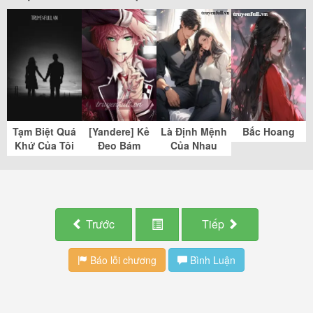
Tạm Biệt Quá
[Yandere] Kẻ
Là Định Mệnh
Bắc Hoang
Khứ Của Tôi
Đeo Bám
Của Nhau
Trước
Tiếp
Báo lỗi chương
Bình Luận