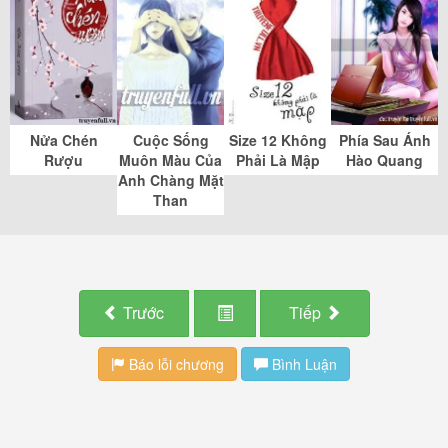
Nửa Chén
Cuộc Sống
Size 12 Không
Phía Sau Ánh
Rượu
Muôn Màu Của
Phải Là Mập
Hào Quang
Anh Chàng Mặt
Than
Trước
Tiếp
Báo lỗi chương
Bình Luận