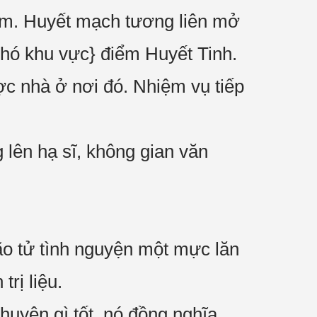
 km. Huyết mạch tương liên mở
khó khu vực} điểm Huyết Tinh.
ợc nhà ở nơi đó. Nhiệm vụ tiếp
lên hạ sĩ, không gian văn
 tử tình nguyện một mực lăn
rị liệu.
huyện gì tốt, nó đồng nghĩa