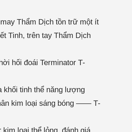
may Thẩm Dịch tồn trữ một ít
ết Tinh, trên tay Thẩm Dịch
hời hối đoái Terminator T-
 khối tinh thể năng lượng
thân kim loại sáng bóng —— T-
 kim loại thể lỏng, đánh giá