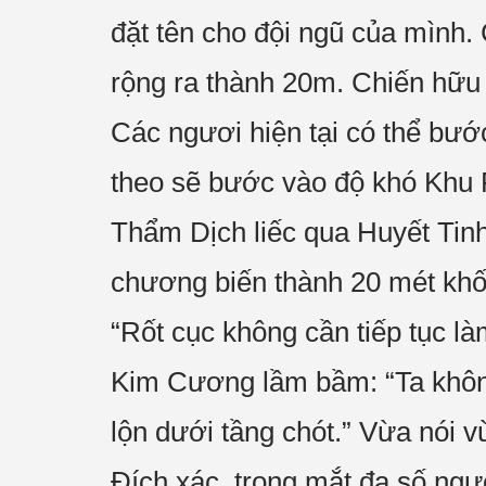
đặt tên cho đội ngũ của mình.
rộng ra thành 20m. Chiến hữu 
Các ngươi hiện tại có thể bướ
theo sẽ bước vào độ khó Khu 
Thẩm Dịch liếc qua Huyết Tinh
chương biến thành 20 mét khố
“Rốt cục không cần tiếp tục l
Kim Cương lầm bầm: “Ta không
lộn dưới tầng chót.” Vừa nói v
Đích xác, trong mắt đa số ngư