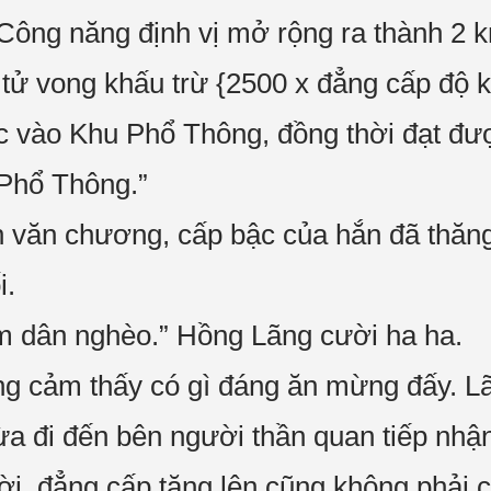
 Công năng định vị mở rộng ra thành 2
tử vong khấu trừ {2500 x đẳng cấp độ 
c vào Khu Phổ Thông, đồng thời đạt đư
Phổ Thông.”
 văn chương, cấp bậc của hắn đã thăng 
i.
àm dân nghèo.” Hồng Lãng cười ha ha.
 cảm thấy có gì đáng ăn mừng đấy. Lão
ừa đi đến bên người thần quan tiếp nhận t
ời, đẳng cấp tăng lên cũng không phải c