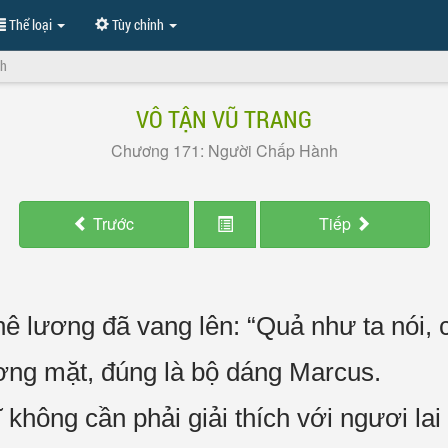
Thể loại
Tùy chỉnh
nh
VÔ TẬN VŨ TRANG
Chương 171: Người Chấp Hành
Trước
Tiếp
lương đã vang lên: “Quả như ta nói, c
ơng mặt, đúng là bộ dáng Marcus.
không cần phải giải thích với ngươi lai