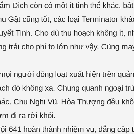
ẩm Dịch còn có một ít tinh thể khác, bấ
u Gặt cũng tốt, các loại Terminator kh
uyết Tinh. Cho dù thu hoạch không ít, n
ng trải cho phí to lớn như vậy. Cũng m
ả mọi người đồng loạt xuất hiện trên quả
ách đó không xa. Chung quanh ngoại trừ 
ác. Chu Nghi Vũ, Hòa Thượng đều không 
m đi ra rời khỏi.
 641 hoàn thành nhiệm vụ, đẳng cấp tăng