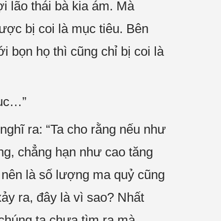
i lão thái bà kia ám. Mà
ợc bị coi là mục tiêu. Bên
i bọn họ thì cũng chỉ bị coi là
tục…”
nghĩ ra: “Ta cho rằng nếu như
húng, chẳng hạn như cao tăng
, nên là số lượng ma quỷ cũng
ảy ra, đây là vì sao? Nhất
à chúng ta chưa tìm ra mà