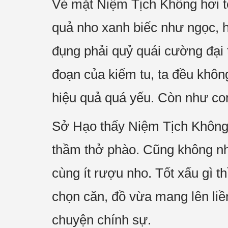
Vẻ mặt Niệm Tịch Không hơi tố
quả nho xanh biếc như ngọc, h
đụng phải quỷ quái cường đại 
đoạn của kiếm tu, ta đều khôn
hiệu quả quá yếu. Còn như con
Sở Hạo thấy Niệm Tịch Không 
thầm thở phào. Cũng không nhi
cùng ít rượu nho. Tốt xấu gì 
chọn căn, đồ vừa mang lên liề
chuyện chính sự.