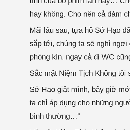
tính của bộ phim lần này… Chú
hay không. Cho nên cả đám chỉ
Mãi lâu sau, tựa hồ Sở Hạo đã 
sắp tới, chúng ta sẽ nghỉ ngơ
phòng kín, ngay cả đi WC cũng 
Sắc mặt Niệm Tịch Không tối s
Sở Hạo giật mình, bấy giờ mới
ta chỉ áp dụng cho những ngườ
bình thường…”