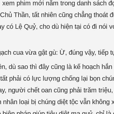
ai xem phim mới nằm trong danh sách đợ
Chủ Thần, tất nhiên cũng chẳng thoát đư
y có Lệ Quỷ, cho dù hiện tại có đi nói vớ
ch cua vừa gật gù: Ừ, đúng vậy, tiếp 
, dù sao thì đây cũng là kế hoạch hắn 
ì tất phải có lực lượng chống lại bọn c
ay, người chết oan cũng phải trăm triệu
 nhân loại bị chúng diệt tộc vẫn không x
ó biện pháp giúp tiêu diệt ma quỷ, chỉ l