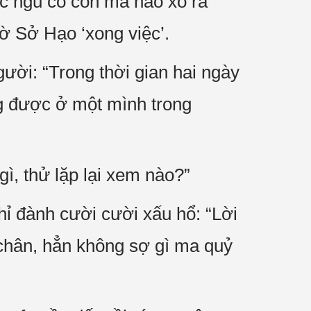
úc ngủ có con ma nào xồ ra
ờ Sở Hạo ‘xong việc’.
ười: “Trong thời gian hai ngày
ng được ở một mình trong
ì, thử lặp lại xem nào?”
hỉ đành cười cười xấu hổ: “Lời
 chân, hẳn không sợ gì ma quỷ