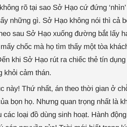
không rõ tại sao Sở Hạo cứ đứng ‘nhìn’
hấy những gì. Sở Hạo không nói thì cả 
heo sau Sở Hạo xuống đường bắt lấy hai
 mấy chốc mà họ tìm thấy một tòa khác
Đến khi Sở Hạo rút ra chiếc thẻ tín dụng
g khỏi cảm thán.
c này! Thứ nhất, án theo thời gian ở ch
ủa bọn họ. Nhưng quan trọng nhất là kh
u các loại đồ dùng sinh hoạt. Hành độn