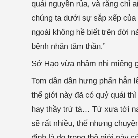
quái nguyền rủa, và rằng chỉ 
chúng ta dưới sự sắp xếp của 
ngoài không hề biết trên đời nà
bệnh nhân tâm thần.”
Sở Hạo vừa nhâm nhi miếng gạ
Tom dần dần hưng phấn hẳn lên
thế giới này đã có quỷ quái th
hay thầy trừ tà… Từ xưa tới n
sẽ rất nhiều, thế nhưng chuyện
định là do trong thế giới này c