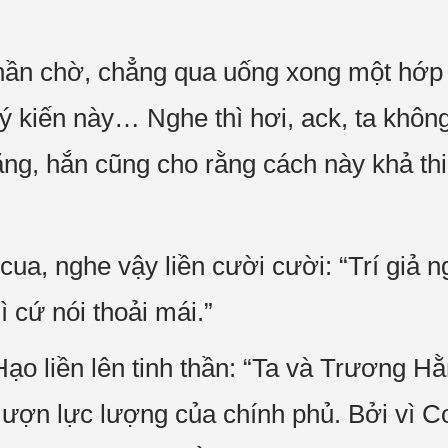
hần chờ, chẳng qua uống xong một hớp 
ó ý kiến này… Nghe thì hơi, ack, ta khôn
g, hắn cũng cho rằng cách này khả thi.
a, nghe vậy liền cười cười: “Trí giả ng
ì cứ nói thoải mái.”
o liền lên tinh thần: “Ta và Trương Hằ
mượn lực lượng của chính phủ. Bởi vì C