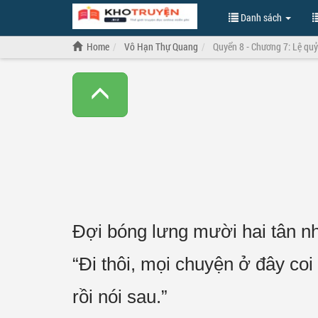
Danh sách
Home
Vô Hạn Thự Quang
Quyển 8 - Chương 7: Lệ qu
Đợi bóng lưng mười hai tân n
“Đi thôi, mọi chuyện ở đây co
rồi nói sau.”