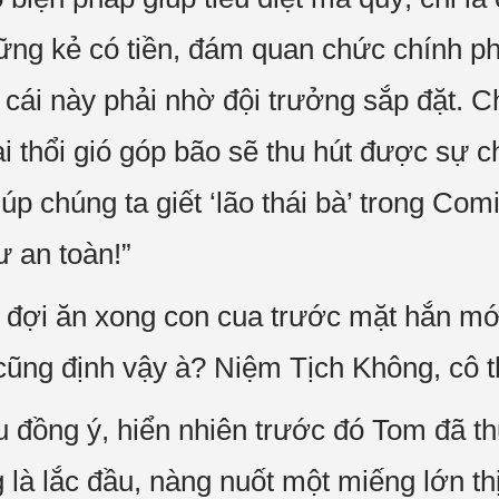
hững kẻ có tiền, đám quan chức chính 
ái này phải nhờ đội trưởng sắp đặt. Ch
ại thổi gió góp bão sẽ thu hút được sự 
iúp chúng ta giết ‘lão thái bà’ trong Co
ư an toàn!”
 đợi ăn xong con cua trước mặt hắn mới 
ũng định vậy à? Niệm Tịch Không, cô t
 đồng ý, hiển nhiên trước đó Tom đã t
g là lắc đầu, nàng nuốt một miếng lớn t