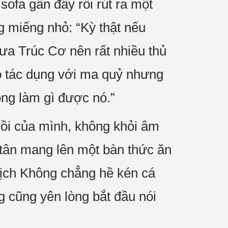
ofa gần đấy rồi rút ra một
g miếng nhỏ: “Kỳ thật nếu
hưa Trúc Cơ nên rất nhiều thủ
có tác dụng với ma quỷ nhưng
ông làm gì được nó.”
rồi của mình, không khỏi âm
 tân mang lên một bàn thức ăn
 Tịch Không chẳng hề kén cá
g cũng yên lòng bắt đầu nói