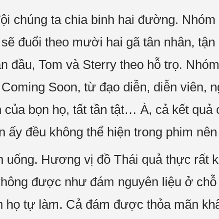
đội chúng ta chia binh hai đường. Nhóm
 sẽ đuổi theo mười hai gã tân nhân, tậ
 đầu, Tom và Sterry theo hỗ trọ. Nhóm 
m Coming Soon, từ đạo diễn, diễn viên,
 của bọn họ, tất tần tật… À, cả kết quả
n ấy đều không thể hiện trong phim nên
n uống. Hương vị đồ Thái quả thực rất 
 không được như đám nguyên liệu ở c
n họ tự làm. Cả đám được thỏa mãn khẩ