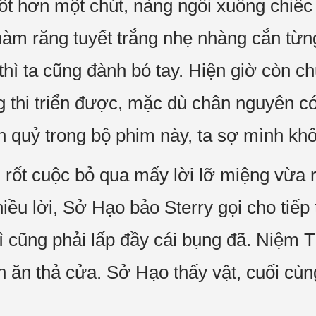
t hơn một chút, nàng ngồi xuống chiếc s
àm răng tuyết trắng nhẹ nhàng cắn từn
thì ta cũng đành bó tay. Hiện giờ còn c
g thi triển được, mặc dù chân nguyên 
 quỷ trong bộ phim này, ta sợ mình kh
rốt cuộc bỏ qua mấy lời lỡ miệng vừa 
ều lời, Sở Hạo bảo Sterry gọi cho tiếp
thì cũng phải lấp đầy cái bụng đã. Niệm
n ăn thả cửa. Sở Hạo thấy vật, cuối cùn