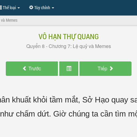
Thể loại
Tùy chỉnh
ỷ và Memes
VÔ HẠN THỰ QUANG
Quyển 8 - Chương 7: Lệ quỷ và Memes
Trước
Tiếp
hân khuất khỏi tầm mắt, Sở Hạo quay 
i như chấm dứt. Giờ chúng ta cần tìm m