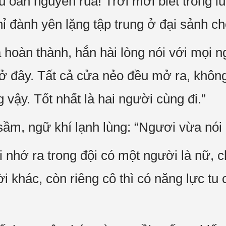
 oán nguyền rủa! Trời mới biết trong l
 đành yên lặng tập trung ở đại sảnh ch
hoàn thành, hắn hài lòng nói với mọi ng
i ở đây. Tất cả cửa nẻo đều mở ra, khô
vậy. Tốt nhất là hai người cùng đi.”
ầm, ngữ khí lạnh lùng: “Ngươi vừa nói g
 nhớ ra trong đội có một người là nữ, c
i khác, còn riêng cô thì có năng lực tu