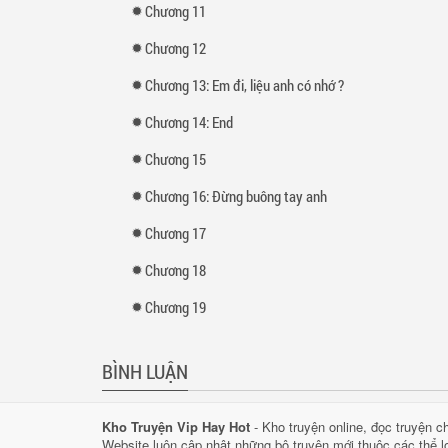
Chương 11
Chương 12
Chương 13: Em đi, liệu anh có nhớ ?
Chương 14: End
Chương 15
Chương 16: Đừng buông tay anh
Chương 17
Chương 18
Chương 19
BÌNH LUẬN
Kho Truyện Vip Hay Hot
-
Kho truyện
online,
đọc truyện
c
Website luôn cập nhật những bộ
truyện mới
thuộc các thể l