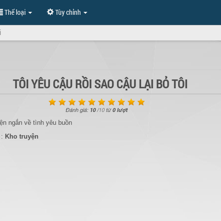
Thể loại
Tùy chỉnh
i
TÔI YÊU CẬU RỒI SAO CẬU LẠI BỎ TÔI
Đánh giá:
10
/
10
từ
0 lượt
ện ngắn về tình yêu buồn
 :
Kho truyện