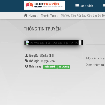
Danh sách
Home
Truyện Teen
Tôi Yêu Cậu Rồi Sao Cậu Lại Bỏ Tô
THÔNG TIN TRUYỆN
Tác giả:
diệu kỳ ái ái
Một câu chuy
Thể loại:
Truyện Teen
Xem thêm tại
Tình trạng:
Hoàn thành
18 Chương