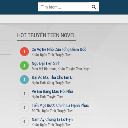
HOT TRUYỆN TEEN NOVEL
Cô Vợ Bé Nhỏ Của Tổng Giám Đốc
1
Khác
,
Ngôn Tình
,
Truyện Teen
Ngũ Đại Tiên Sinh
2
Đam Mỹ
,
Hài Hước
,
Khác
,
Truyện Teen
,
Xuyên Không
Đại Ác Ma, Tha Cho Em Đi!
3
Ngôn Tình
,
Sủng
,
Truyện Teen
Vẽ Em Bằng Màu Nỗi Nhớ
4
Ngôn Tình
,
Truyện Teen
Tiến Một Bước Chính Là Hạnh Phúc
5
Đô Thị
,
Ngôn Tình
,
Truyện Teen
Năm Ấy Chúng Ta Lỡ Hẹn
6
Khác
,
Ngôn Tình
,
Truyện Teen