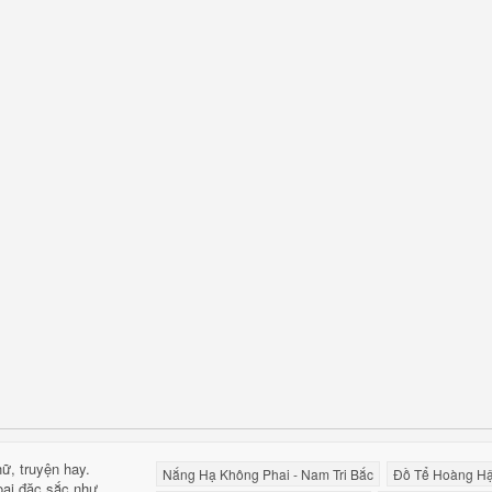
hữ,
truyện hay
.
Nắng Hạ Không Phai - Nam Tri Bắc
Đồ Tể Hoàng Hậ
oại đặc sắc như