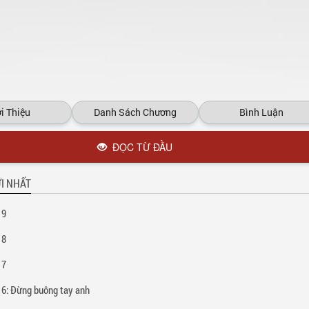
i Thiệu
Danh Sách Chương
Bình Luận
ĐỌC TỪ ĐẦU
I NHẤT
19
18
17
6: Đừng buông tay anh