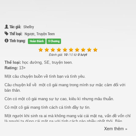
Tác giả:
Shellry
Thể loại:
Ngược
,
Truyện Teen
Tình trạng:
Hoàn thành
5 Chương
Đánh giá:
10
/
10
từ
0 lượt
Thể loại:
học đường, SE, truyện teen.
Rating:
13+
Một câu chuyện buồn về tình bạn và tình yêu.
Câu chuyện kể về một cô gái mang trong mình sự mặc cảm đối với
bản thân.
Còn có một cô gái mang sự tự cao, kiêu kì nhưng mâu thuẫn.
Có một cô gái mang tính cách cá tính đầy tự tin.
Một người khi sinh ra ai mà không mang vài cái mặt nạ, vấn đề vốn chỉ
là người ta dùng cái mặt nạ với tính cách nào nhiều nhất thôi. Bên
cạnh mỗi người, mỗi hoàn cảnh, tính cách của họ cũng thay đổi khác
Xem thêm »
nhau. Thế nhưng, trong thâm tâm mỗi người, vẫn chỉ mong muốn được