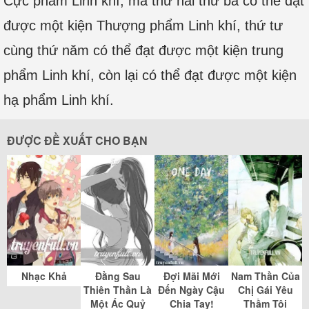
Cực phẩm Linh khí, mà thứ hai thứ ba có thể đạt
được một kiện Thượng phẩm Linh khí, thứ tư
cùng thứ năm có thể đạt được một kiện trung
phẩm Linh khí, còn lại có thể đạt được một kiện
hạ phẩm Linh khí.
ĐƯỢC ĐỀ XUẤT CHO BẠN
Nhạc Khả
Đằng Sau
Đợi Mãi Mới
Nam Thần Của
Thiên Thần Là
Đến Ngày Cậu
Chị Gái Yêu
Một Ác Quỷ
Chia Tay!
Thầm Tôi