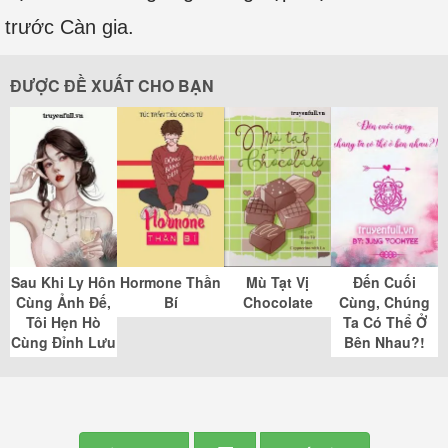
trước Càn gia.
ĐƯỢC ĐỀ XUẤT CHO BẠN
Sau Khi Ly Hôn
Hormone Thần
Mù Tạt Vị
Đến Cuối
Cùng Ảnh Đế,
Bí
Chocolate
Cùng, Chúng
Tôi Hẹn Hò
Ta Có Thể Ở
Cùng Đỉnh Lưu
Bên Nhau?!