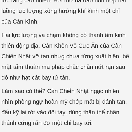
lực tăng cao nhiều. Hơi thở bá đạo hỗn hợp hai
luồng lực lượng xông hướng khí kình một chỉ
của Càn Kình.
Hai lực lượng va chạm không có thanh âm kinh
thiên động địa. Càn Khôn Vô Cực Ấn của Càn
Chiến Nhật vỡ tan nhưg chưa từng xuất hiện, bề
mặt tấm thuẫn ma pháp chắc chắn nứt rạn sau
đó như hạt cát bay tứ tán.
Làm sao có thể? Càn Chiến Nhật ngạc nhiên
nhìn phòng ngự hoàn mỹ chớp mắt bị đánh tan,
đấu kỹ lại rót vào đôi tay, dùng thân thể chân
thánh cứng rắn đỡ một chỉ bay tới.