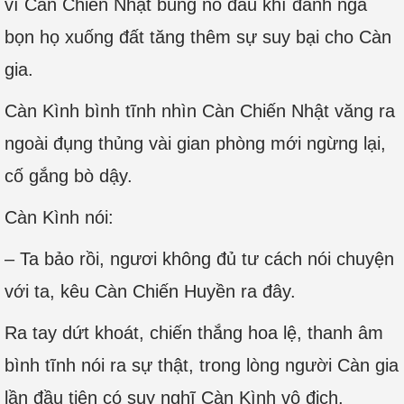
vì Càn Chiến Nhật bùng nổ đấu khí đánh ngã
bọn họ xuống đất tăng thêm sự suy bại cho Càn
gia.
Càn Kình bình tĩnh nhìn Càn Chiến Nhật văng ra
ngoài đụng thủng vài gian phòng mới ngừng lại,
cố gắng bò dậy.
Càn Kình nói:
– Ta bảo rồi, ngươi không đủ tư cách nói chuyện
với ta, kêu Càn Chiến Huyền ra đây.
Ra tay dứt khoát, chiến thắng hoa lệ, thanh âm
bình tĩnh nói ra sự thật, trong lòng người Càn gia
lần đầu tiên có suy nghĩ Càn Kình vô địch.