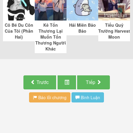
Cô Bé Du Côn
Kẻ Tổn
Hải Miên Bảo
Tiểu Quỷ
Của Tôi (Phần
Thương Lại
Bảo
Trường Harvest
Hai)
Muốn Tổn
Moon
Thương Người
Khác
Trước
Tiếp
Báo lỗi chương
Bình Luận