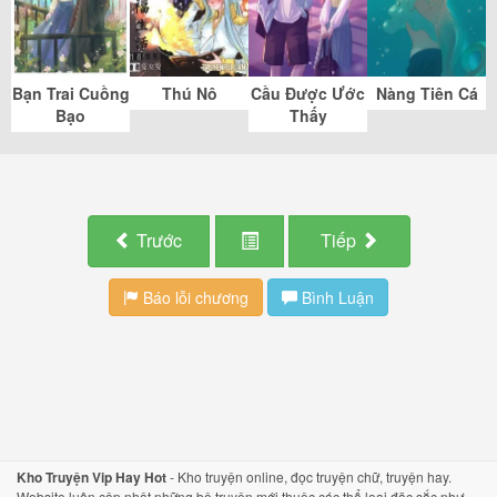
Bạn Trai Cuồng
Thú Nô
Cầu Được Ước
Nàng Tiên Cá
Bạo
Thấy
Trước
Tiếp
Báo lỗi chương
Bình Luận
Kho Truyện Vip Hay Hot
-
Kho truyện
online,
đọc truyện
chữ,
truyện hay
.
Website luôn cập nhật những bộ
truyện mới
thuộc các thể loại đặc sắc như