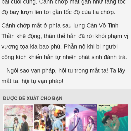
bại cuối cùng. Cánh chớp mắt gần như tăng tốc
độ bay lượn lên tới gần tốc độ của tia chớp.
Cánh chớp mắt ở phía sau lưng Càn Vô Tinh
Thần khẽ động, thân thể hắn đã rời khỏi phạm vị
vương tọa kia bao phủ. Phẫn nộ khi bị người
công kích khiến hắn tự nhiên phát sinh đánh trả.
– Ngôi sao vạn pháp, hội tụ trong mắt ta! Ta lấy
mắt ta, hội tụ vạn pháp!
ĐƯỢC ĐỀ XUẤT CHO BẠN