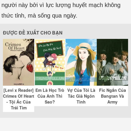
người này bởi vì lực lượng huyết mạch không
thức tỉnh, mà sống qua ngày.
ĐƯỢC ĐỀ XUẤT CHO BẠN
[Levi x Reader]
Em Là Học Trò
Vợ Của Tôi Là
Fic Ngắn Của
Crimes Of Heart
Của Anh Thì
Tác Giả Ngôn
Bangtan Và
- Tội Ác Của
Sao?
Tình
Army
Trái Tim