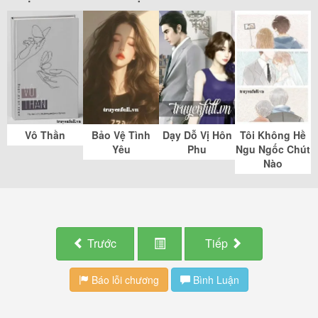
Vô Thần
Bảo Vệ Tình
Dạy Dỗ Vị Hôn
Tôi Không Hề
Yêu
Phu
Ngu Ngốc Chút
Nào
Trước
Tiếp
Báo lỗi chương
Bình Luận