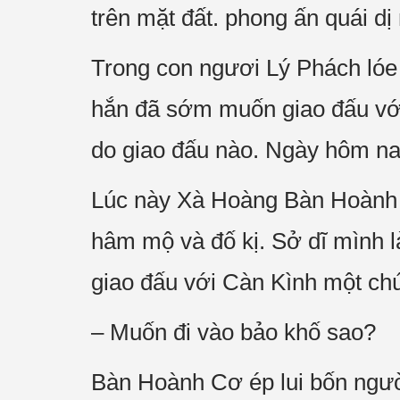
trên mặt đất. phong ấn quái dị
Trong con ngươi Lý Phách lóe 
hắn đã sớm muốn giao đấu với t
do giao đấu nào. Ngày hôm nay
Lúc này Xà Hoàng Bàn Hoành C
hâm mộ và đố kị. Sở dĩ mình l
giao đấu với Càn Kình một chút
– Muốn đi vào bảo khố sao?
Bàn Hoành Cơ ép lui bốn người