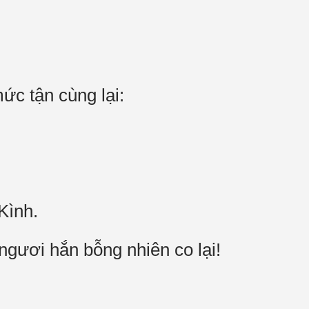
ức tận cùng lại:
Kình.
gươi hắn bỗng nhiên co lại!