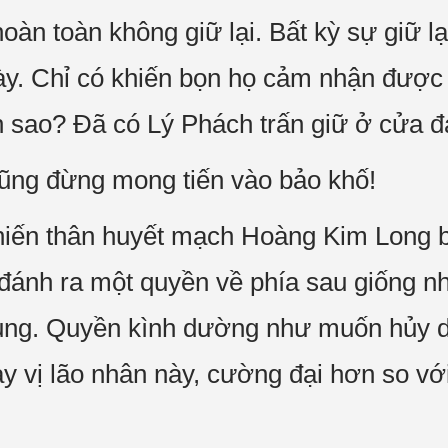
àn toàn không giữ lại. Bất kỳ sự giữ lạ
này. Chỉ có khiến bọn họ cảm nhận được 
 sao? Đã có Lý Phách trấn giữ ở cửa đ
 cũng đừng mong tiến vào bảo khố!
hiến thân huyết mạch Hoàng Kim Long ba
 đánh ra một quyền về phía sau giống n
rung. Quyền kình dường như muốn hủy di
y vị lão nhân này, cường đại hơn so với