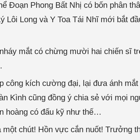
thể Đoạn Phong Bất Nhị có bốn phân t
ý Lôi Long và Y Toa Tái Nhĩ mới bắt đầu
nháy mắt có chừng mười hai chiến sĩ trẻ
.
công kích cường đại, lại đưa ánh mắt
Càn Kình cũng đồng ý chia sẻ với mọi ng
n hoàng có đấu kỹ như thế…
 một chút! Hồn vực cắn nuốt! Trưởng th