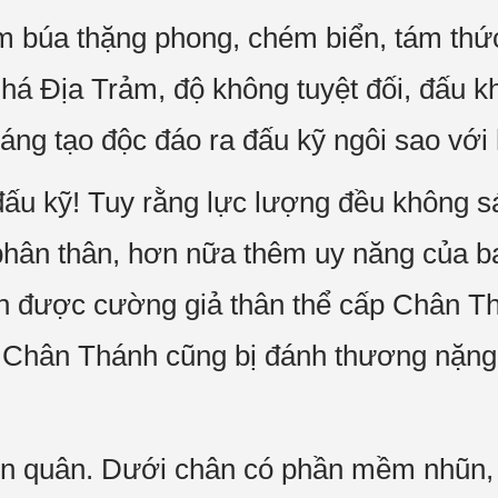
 búa thặng phong, chém biển, tám thức 
há Địa Trảm, độ không tuyệt đối, đấu kh
áng tạo độc đáo ra đấu kỹ ngôi sao với 
đấu kỹ! Tuy rằng lực lượng đều không 
hân thân, hơn nữa thêm uy năng của ba
ổn được cường giả thân thể cấp Chân T
ả Chân Thánh cũng bị đánh thương nặng
n quân. Dưới chân có phần mềm nhũn, t