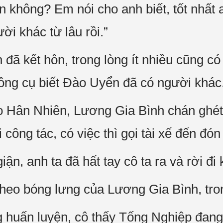
n không? Em nói cho anh biết, tốt nhất
ời khác từ lâu rồi.”
ã kết hôn, trong lòng ít nhiều cũng có 
ông cụ biết Đào Uyển đã có người khác
 Hân Nhiên, Lương Gia Bình chán ghét n
 công tác, có việc thì gọi tài xế đến đó
n, anh ta đã hất tay cô ta ra và rời đi
theo bóng lưng của Lương Gia Bình, tr
uấn luyện, cô thấy Tống Nghiệp đang l