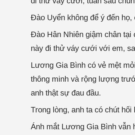
đi thử váy cưới, tuần sau chún
Đào Uyển không để ý đến họ, c
Đào Hân Nhiên giậm chân tại c
này đi thử váy cưới với em, sao
Lương Gia Bình có vẻ mệt mỏi
thông minh và rộng lượng trướ
anh thật sự đau đầu.
Trong lòng, anh ta có chút hố
Ánh mắt Lương Gia Bình vẫn h