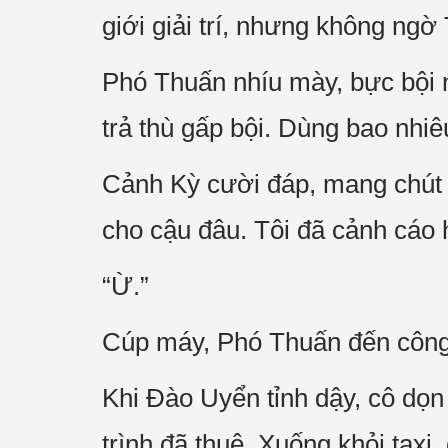
giới giải trí, nhưng không ngờ
Phó Thuấn nhíu mày, bực bội 
trả thù gấp bội. Dùng bao nhiê
Cảnh Kỳ cười đáp, mang chút ti
cho cậu đâu. Tôi đã cảnh cáo h
“Ừ.”
Cúp máy, Phó Thuấn đến công 
Khi Đào Uyển tỉnh dậy, cô dọ
trình đã thuê. Xuống khỏi tax