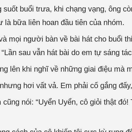
suốt buổi trưa, khi chạng vạng, ông còn
 là bữa liên hoan đầu tiên của nhóm.
 mọi người bàn về bài hát cho buổi thi 
“Lần sau vẫn hát bài do em tự sáng tác
g lên khi nghĩ về những giai điệu mà m
hưng hơi vất vả. Em phải cố gắng đấy, t
ng nói: “Uyển Uyển, cô giỏi thật đó! Tro