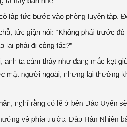
g ta hãy bàn nhé.”
ô lập tức bước vào phòng luyện tập. Đọ
hỗ, tức giận nói: “Không phải trước đó
 lại phải đi công tác?”
, anh ta cảm thấy như đang mắc kẹt giữ
c mặt người ngoài, nhưng lại thường khô
i hận, nghĩ rằng có lẽ ở bên Đào Uyển s
ướng về phía trước, Đào Hân Nhiên bất