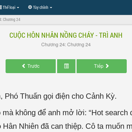
Thể loại
Tùy chỉnh
4: Chương 24
CUỘC HÔN NHÂN NỒNG CHÁY - TRÌ ANH
Chương 24: Chương 24
Trước
Tiếp
n, Phó Thuấn gọi điện cho Cảnh Kỳ.
à không để anh mở lời: “Hot search đã 
ào Hân Nhiên đã can thiệp. Cô ta muốn 