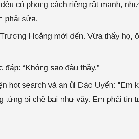
ều có phong cách riêng rất mạnh, như
n phải sửa.
 Trương Hoằng mới đến. Vừa thấy họ, ôn
c đáp: “Không sao đâu thầy.”
n hot search và an ủi Đào Uyển: “Em k
g từng bị chê bai như vậy. Em phải tin 