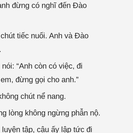
 anh đừng có nghĩ đến Đào
chút tiếc nuối. Anh và Đào
.
ói: “Anh còn có việc, đi
n em, đừng gọi cho anh.”
 không chút nể nang.
ong lòng không ngừng phẫn nộ.
uyện tập, cậu ấy lập tức đi