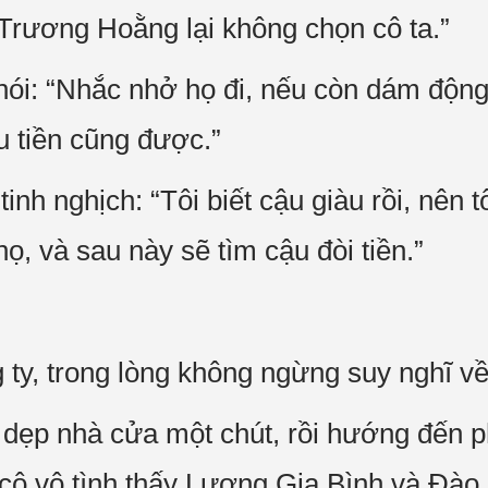
 Trương Hoằng lại không chọn cô ta.”
nói: “Nhắc nhở họ đi, nếu còn dám động
u tiền cũng được.”
nh nghịch: “Tôi biết cậu giàu rồi, nên t
ọ, và sau này sẽ tìm cậu đòi tiền.”
ty, trong lòng không ngừng suy nghĩ v
n dẹp nhà cửa một chút, rồi hướng đến
i, cô vô tình thấy Lương Gia Bình và Đà