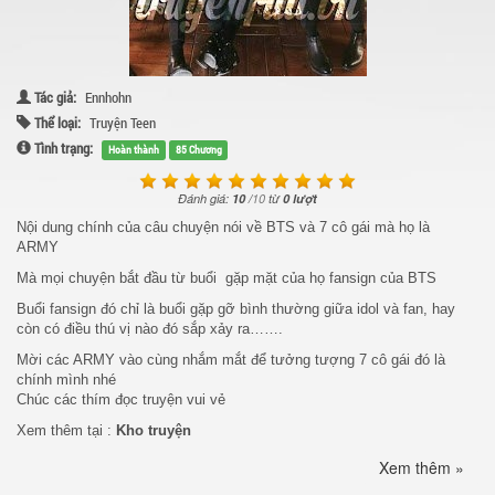
Tác giả:
Ennhohn
Thể loại:
Truyện Teen
Tình trạng:
Hoàn thành
85 Chương
Đánh giá:
10
/
10
từ
0 lượt
Nội dung chính của câu chuyện nói về BTS và 7 cô gái mà họ là
ARMY
Mà mọi chuyện bắt đầu từ buổi gặp mặt của họ fansign của BTS
Buổi fansign đó chỉ là buổi gặp gỡ bình thường giữa idol và fan, hay
còn có điều thú vị nào đó sắp xảy ra…….
Mời các ARMY vào cùng nhắm mắt để tưởng tượng 7 cô gái đó là
chính mình nhé
Chúc các thím đọc truyện vui vẻ
Xem thêm tại :
Kho truyện
Xem thêm »