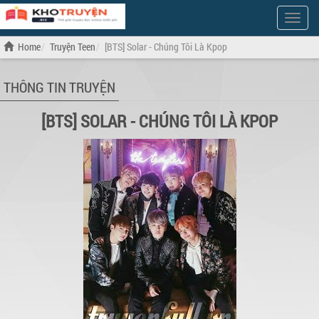
Show
Menu
Home
Truyện Teen
[BTS] Solar - Chúng Tôi Là Kpop
THÔNG TIN TRUYỆN
[BTS] SOLAR - CHÚNG TÔI LÀ KPOP