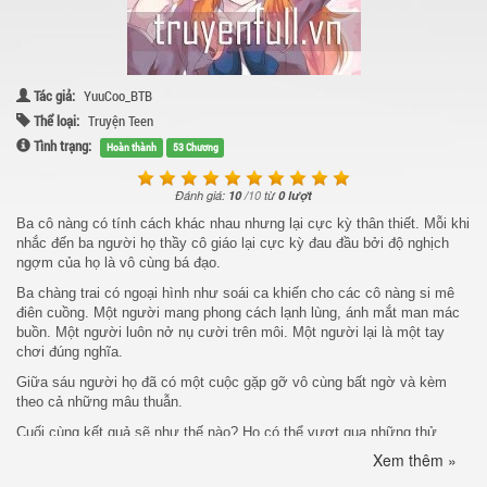
Tác giả:
YuuCoo_BTB
Thể loại:
Truyện Teen
Tình trạng:
Hoàn thành
53 Chương
Đánh giá:
10
/
10
từ
0 lượt
Ba cô nàng có tính cách khác nhau nhưng lại cực kỳ thân thiết. Mỗi khi
nhắc đến ba người họ thầy cô giáo lại cực kỳ đau đầu bởi độ nghịch
ngợm của họ là vô cùng bá đạo.
Ba chàng trai có ngoại hình như soái ca khiến cho các cô nàng si mê
điên cuồng. Một người mang phong cách lạnh lùng, ánh mắt man mác
buồn. Một người luôn nở nụ cười trên môi. Một người lại là một tay
chơi đúng nghĩa.
Giữa sáu người họ đã có một cuộc gặp gỡ vô cùng bất ngờ và kèm
theo cả những mâu thuẫn.
Cuối cùng kết quả sẽ như thế nào? Họ có thể vượt qua những thử
thách để cập bờ hạnh phúc.
Xem thêm »
Mời các bạn độc giả đón đọc truyện Bộ Tam Siêu Quậy nhé.