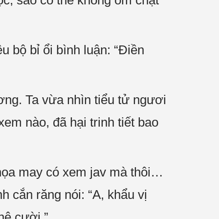
ọc, sao có thể không ôm chặt
u bộ bỉ ổi bình luận: “Điền
ng. Ta vừa nhìn tiểu tử ngươi
em nào, đã hại trinh tiết bao
 họa may có xem jav mà thôi…
 cắn răng nói: “A, khẩu vị
hê cười.”