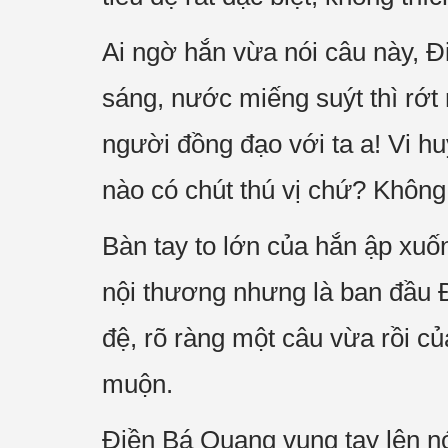
Ai ngờ hắn vừa nói câu này, 
sáng, nước miếng suýt thì rớt 
người đồng đạo với ta a! Vi h
nào có chút thú vị chứ? Khôn
Bàn tay to lớn của hắn ập xuố
nội thương nhưng là ban đầu 
đệ, rõ ràng một câu vừa rồi c
muộn.
Điền Bá Quang vung tay lên nó