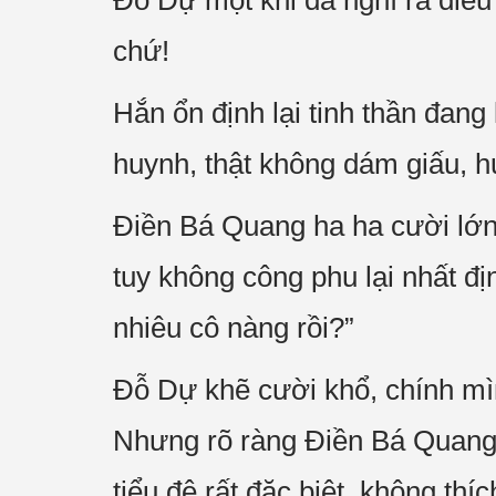
Đỗ Dự một khi đã nghĩ ra điều
chứ!
Hắn ổn định lại tinh thần đang
huynh, thật không dám giấu, h
Điền Bá Quang ha ha cười lớn:
tuy không công phu lại nhất đị
nhiêu cô nàng rồi?”
Đỗ Dự khẽ cười khổ, chính mì
Nhưng rõ ràng Điền Bá Quang 
tiểu đệ rất đặc biệt, không thí