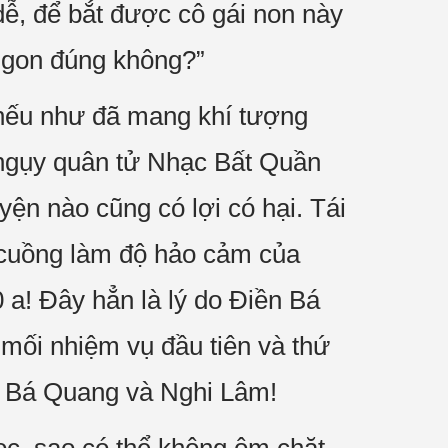
dễ, để bắt được cô gái non này
 ngon đúng không?”
 nếu như đã mang khí tượng
ị ngụy quân tử Nhạc Bất Quần
yện nào cũng có lợi có hại. Tái
 cuồng làm độ hảo cảm của
0 a! Đây hẳn là lý do Điền Bá
mối nhiệm vụ đầu tiên và thứ
ền Bá Quang và Nghi Lâm!