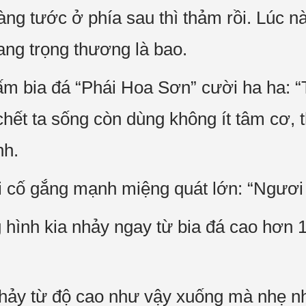
àng tước ở phía sau thì thảm rồi. Lúc n
ng trọng thương là bao.
ấm bia đá “Phái Hoa Sơn” cười ha ha: “T
hết ta sống còn dùng không ít tâm cơ, t
nh.
 cố gắng mạnh miệng quát lớn: “Ngươi 
g hình kia nhảy ngay từ bia đá cao hơn 
hảy từ độ cao như vậy xuống mà nhẹ nh