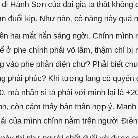
đi Hành Sơn của đại gia ta thật không 
hàn đuổi kịp. Như nào, cô nàng này quá
iên hai mắt hắn sáng ngời. Chính mình
ể ở phe chính phái võ lâm, thậm chí b
g vào phe phản diện chứ? Phải biết chu
g phải phúc? Khí tượng lang cố quyến
0, mà nhân sĩ tà phái với mình lại là +2
nh, còn cảm thấy bản thân hợp ý. Manh 
 gái của mình chính nằm trên người Đi