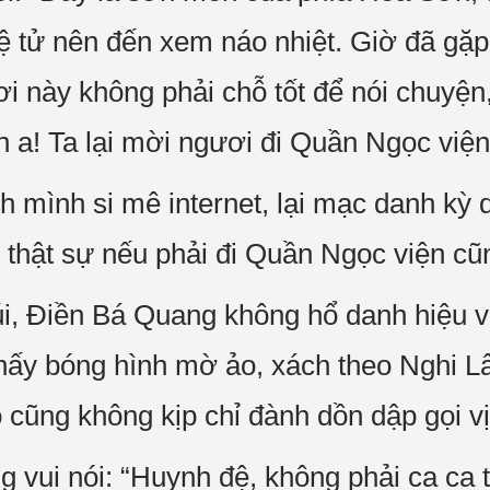
đệ tử nên đến xem náo nhiệt. Giờ đã gặp
ơi này không phải chỗ tốt để nói chuyện
 a! Ta lại mời ngươi đi Quần Ngọc việ
 mình si mê internet, lại mạc danh kỳ d
 thật sự nếu phải đi Quần Ngọc viện cũn
, Điền Bá Quang không hổ danh hiệu vạ
thấy bóng hình mờ ảo, xách theo Nghi L
 cũng không kịp chỉ đành dồn dập gọi vị
 vui nói: “Huynh đệ, không phải ca ca 