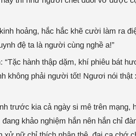
 này thì như người chết đuối vớ được c
 kinh hoảng, hắc hắc khẽ cười làm ra điệ
uynh đệ ta là người cùng nghề a!”
 “Tặc hành thập dặm, khí phiêu bát hươ
nh không phải người tốt! Ngươi nói thật x
nh trước kia cả ngày si mê trên mạng,
đang khảo nghiệm hắn nên hắn chỉ đành
ch xử nữ chỉ thích nhân thê, đại ca chớ c