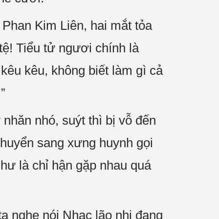
Phan Kim Liên, hai mắt tỏa
tệ! Tiểu tử ngươi chính là
kêu kêu, không biết làm gì cả
”
hăn nhó, suýt thì bị vỗ đến
 chuyển sang xưng huynh gọi
như là chỉ hận gặp nhau quá
ta nghe nói Nhạc lão nhi đang