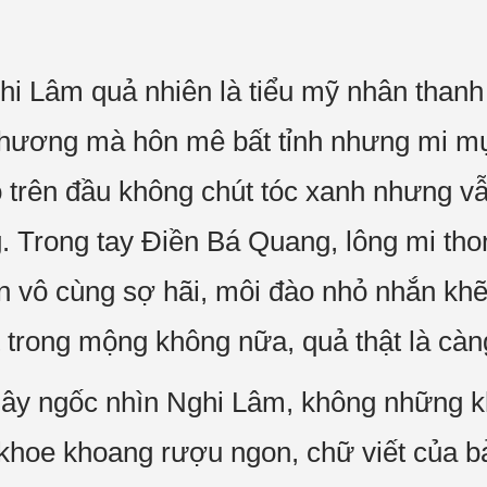
i Lâm quả nhiên là tiểu mỹ nhân thanh 
ê hương mà hôn mê bất tỉnh nhưng mi mụ
cho trên đầu không chút tóc xanh nhưng
 Trong tay Điền Bá Quang, lông mi thon
 vô cùng sợ hãi, môi đào nhỏ nhắn khẽ 
t trong mộng không nữa, quả thật là cà
ây ngốc nhìn Nghi Lâm, không những kh
khoe khoang rượu ngon, chữ viết của bả