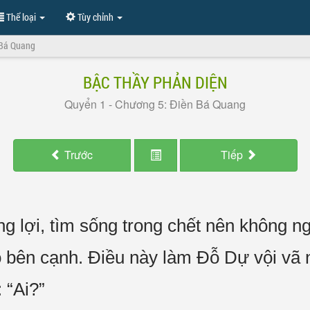
Thể loại
Tùy chỉnh
 Bá Quang
BẬC THẦY PHẢN DIỆN
Quyển 1 - Chương 5: Điền Bá Quang
Trước
Tiếp
g lợi, tìm sống trong chết nên không 
 bên cạnh. Điều này làm Đỗ Dự vội vã 
 “Ai?”