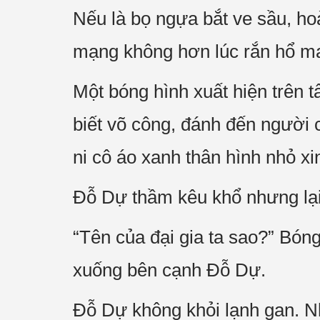
Nếu là bọ ngựa bắt ve sầu, ho
mạng không hơn lúc rắn hổ ma
Một bóng hình xuất hiện trên t
biết võ công, đánh đến người c
ni cô áo xanh thân hình nhỏ xi
Đỗ Dự thầm kêu khổ nhưng lại
“Tên của đại gia ta sao?” Bón
xuống bên cạnh Đỗ Dự.
Đỗ Dự không khỏi lạnh gan. N