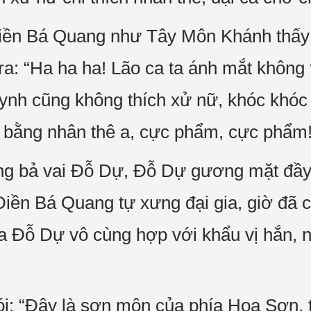
Điền Bá Quang như Tây Môn Khánh thấy 
ra: “Ha ha ha! Lão ca ta ánh mắt không 
uynh cũng không thích xử nữ, khóc khóc 
g bằng nhân thê a, cực phẩm, cực phẩm!
ng bả vai Đỗ Dự, Đỗ Dự gương mặt đầy n
Điền Bá Quang tự xưng đại gia, giờ đã
ủa Đỗ Dự vô cùng hợp với khẩu vị hắn, 
i: “Đây là sơn môn của phía Hoa Sơn, 