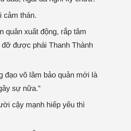
i cảm thán.
n quân xuất động, rắp tâm
ng đỡ được phái Thanh Thành
g đạo võ lâm bảo quản mới là
 gây sự nữa.”
ười cậy mạnh hiếp yếu thì