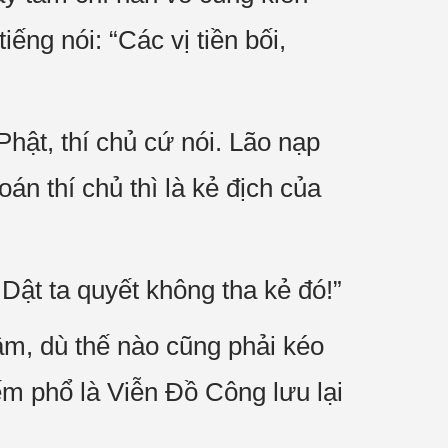
ếng nói: “Các vị tiền bối,
hật, thí chủ cứ nói. Lão nạp
n thí chủ thì là kẻ địch của
 Dật ta quyết không tha kẻ đó!”
m, dù thế nào cũng phải kéo
iếm phổ là Viễn Đồ Công lưu lại