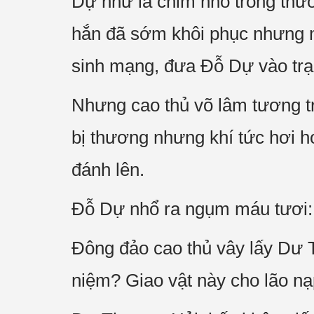
Dự như là chim nhỏ trong thư
hắn đã sớm khôi phục nhưng m
sinh mạng, đưa Đỗ Dự vào trạ
Nhưng cao thủ võ lâm tương t
bị thương nhưng khí tức hơi h
đánh lên.
Đỗ Dự nhổ ra ngụm máu tươi: “
Đông đảo cao thủ vây lấy Dư 
niệm? Giao vật này cho lão n