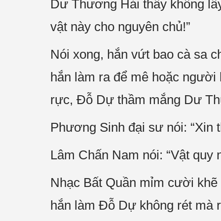
Dư Thương Hải thấy không lấy 
vật này cho nguyên chủ!”
Nói xong, hắn vứt bao cà sa 
hắn làm ra để mê hoặc người k
rực, Đỗ Dự thầm mắng Dư Thư
Phương Sinh đại sư nói: “Xin t
Lâm Chấn Nam nói: “Vật quy 
Nhạc Bất Quần mỉm cười khẽ 
hắn làm Đỗ Dự không rét mà r