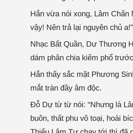
Hắn vừa nói xong, Lâm Chấn N
vậy! Nên trả lại nguyên chủ a!”
Nhạc Bất Quần, Dư Thương Hải
dám phân chia kiếm phổ trước
Hắn thấy sắc mặt Phương Sinh
mắt tràn đầy âm độc.
Đỗ Dự từ từ nói: “Nhưng là Lâ
buôn, thất phu vô toại, hoài 
Thiếu Lâm Tự chạy tới thì đã 