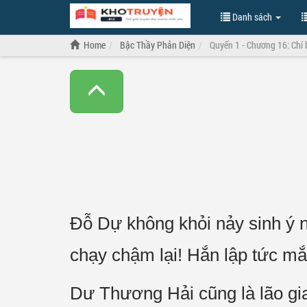
Danh sách
Home
Bậc Thầy Phản Diện
Quyển 1 - Chương 16: Chí 
Đỗ Dự không khỏi nảy sinh ý n
chạy chậm lại! Hắn lập tức mắ
Dư Thương Hải cũng là lão gia