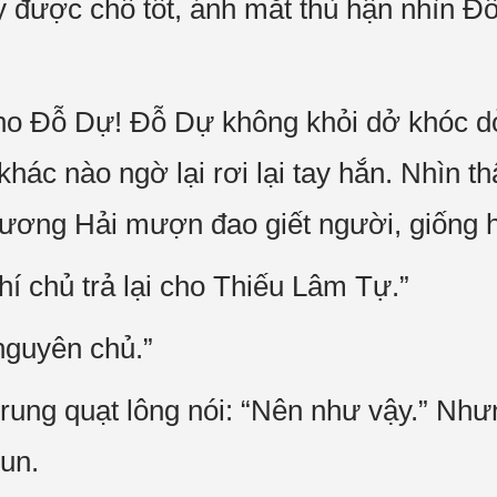
được chỗ tốt, ánh mắt thù hận nhìn Đỗ D
cho Đỗ Dự! Đỗ Dự không khỏi dở khóc dở
hác nào ngờ lại rơi lại tay hắn. Nhìn t
ơng Hải mượn đao giết người, giống hệ
hí chủ trả lại cho Thiếu Lâm Tự.”
nguyên chủ.”
rung quạt lông nói: “Nên như vậy.” Nh
un.