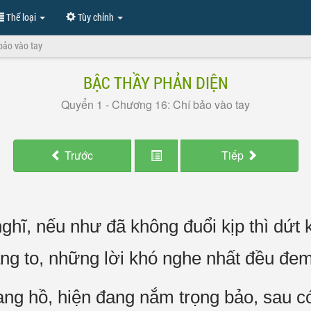
Thể loại
Tùy chỉnh
bảo vào tay
BẬC THẦY PHẢN DIỆN
Quyển 1 - Chương 16: Chí bảo vào tay
Trước
Tiếp
ghĩ, nếu như đã không đuổi kịp thì dứ
ng to, những lời khó nghe nhất đều đe
ng hồ, hiện đang nắm trọng bảo, sau có