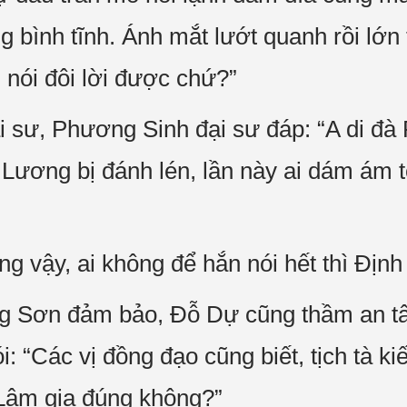
bình tĩnh. Ánh mắt lướt quanh rồi lớn ti
 nói đôi lời được chứ?”
sư, Phương Sinh đại sư đáp: “A di đà P
ương bị đánh lén, lần này ai dám ám toá
ng vậy, ai không để hắn nói hết thì Định
g Sơn đảm bảo, Đỗ Dự cũng thầm an tâ
i: “Các vị đồng đạo cũng biết, tịch tà k
i Lâm gia đúng không?”