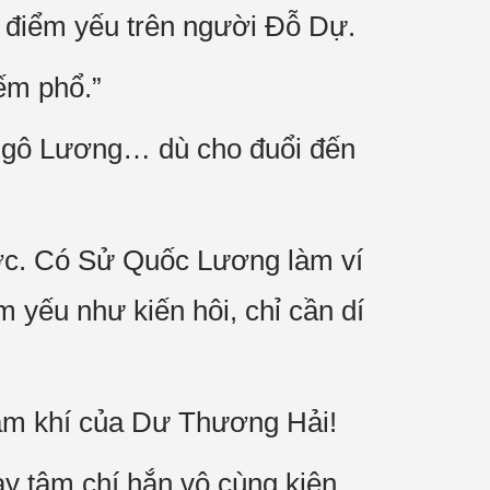
điểm yếu trên người Đỗ Dự.
iếm phổ.”
Ngô Lương… dù cho đuổi đến
ược. Có Sử Quốc Lương làm ví
 yếu như kiến hôi, chỉ cần dí
ám khí của Dư Thương Hải!
ay tâm chí hắn vô cùng kiên