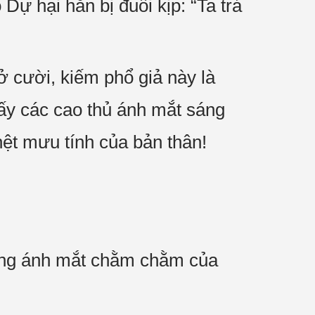
ự hại hắn bị đuổi kịp: “Ta trả
 cười, kiếm phổ giả này là
hấy các cao thủ ánh mắt sáng
t mưu tính của bản thân!
ưng ánh mắt chằm chằm của