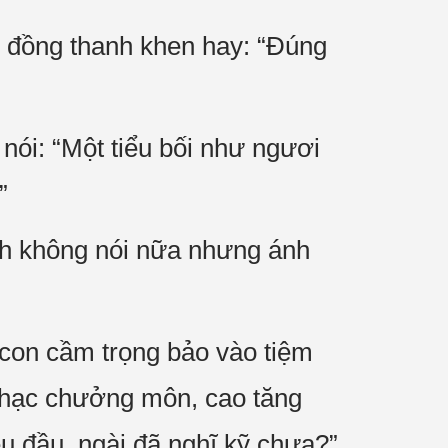
 đồng thanh khen hay: “Đúng
ói: “Một tiểu bối như ngươi
”
nh không nói nữa nhưng ánh
 con cầm trọng bảo vào tiệm
 Nhạc chưởng môn, cao tăng
u đầu, ngài đã nghĩ kỹ chưa?”