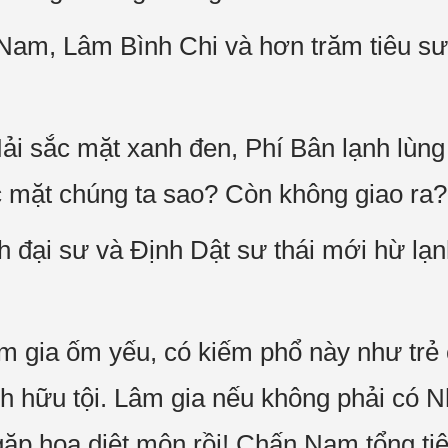
am, Lâm Bình Chi và hơn trăm tiêu sư
 sắc mặt xanh đen, Phí Bân lạnh lùng n
 mặt chúng ta sao? Còn không giao ra?
 đại sư và Định Dật sư thái mới hừ lạ
m gia ốm yếu, có kiếm phổ này như trẻ
bích hữu tội. Lâm gia nếu không phải có
gặp họa diệt môn rồi! Chấn Nam tổng tiê