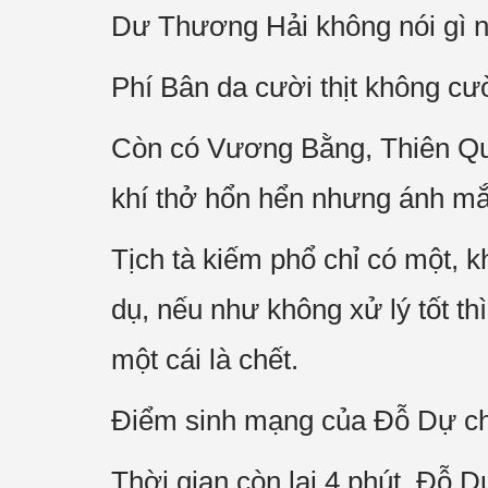
Dư Thương Hải không nói gì 
Phí Bân da cười thịt không cườ
Còn có Vương Bằng, Thiên Q
khí thở hổn hển nhưng ánh mắ
Tịch tà kiếm phổ chỉ có một,
dụ, nếu như không xử lý tốt th
một cái là chết.
Điểm sinh mạng của Đỗ Dự ch
Thời gian còn lại 4 phút. Đỗ 