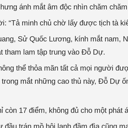
nhưng ánh mắt âm độc nhìn chăm chăm 
i: “Tả minh chủ chờ lấy được tịch tà k
uang, Sử Quốc Lương, kính mắt nam, 
t tham lam tập trung vào Đỗ Dự.
 không thể thỏa mãn tất cả mọi người đ
ì trong mắt những cao thủ này, Đỗ Dự ốm
ỉ còn 17 điểm, không đủ cho một phát 
Dự đầu trán mồ hôi lạnh đầm đìa cũng m