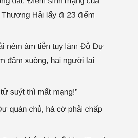
ống đất. Điểm sinh mạng của
 Thương Hải lấy đi 23 điểm
ải ném ám tiễn tuy làm Đỗ Dự
ếm đâm xuống, hai người lại
tử suýt thì mất mạng!”
Dư quán chủ, hà cớ phải chấp