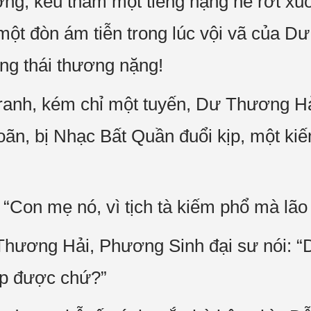
ơng, kêu thảm một tiếng nặng nề rớt xu
ột đòn ám tiễn trong lúc vội vã của Dư
ng thái thương nặng!
ranh, kém chỉ một tuyến, Dư Thương H
oãn, bị Nhạc Bất Quần đuổi kịp, một ki
Con mẹ nó, vì tịch tà kiếm phổ mà lão 
Thương Hải, Phương Sinh đại sư nói: “
ạp được chứ?”