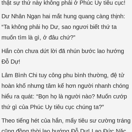
thật sự thứ này không phải ở Phúc Uy tiêu cục!
Dư Nhân Ngạn hai mắt hung quang càng thịnh:
“Ta không phải họ Dư, sao ngươi biết thứ ta
muốn tìm là gì, ở đâu chứ?”
Hắn còn chưa dứt lời đã nhún bước lao hướng
Đỗ Dự!
Lâm Bình Chi tuy công phu bình thường, đệ tử
hoàn khố nhưng tâm kế hơn người nhanh chóng
hiểu ra quát: “Bọn họ là người nào? Muốn cướp
thứ gì của Phúc Uy tiêu cục chúng ta?”
Theo tiếng hét của hắn, mấy tiêu sư cường tráng
cũng đồng thời lao hướng Đỗ Dự! Lao Đức Nặc