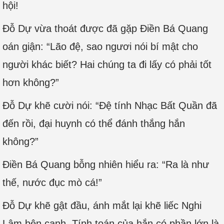
hội!
Đỗ Dự vừa thoát được đã gặp Điền Bá Quang
oán giận: “Lão đệ, sao ngươi nói bí mật cho
người khác biết? Hai chúng ta đi lấy có phải tốt
hơn không?”
Đỗ Dự khẽ cười nói: “Đệ tính Nhạc Bất Quần đã
đến rồi, đại huynh có thể đánh thắng hắn
không?”
Điền Bá Quang bỗng nhiên hiểu ra: “Ra là như
thế, nước đục mò cá!”
Đỗ Dự khẽ gật đầu, ánh mắt lại khẽ liếc Nghi
Lâm bên cạnh. Tính toán của hắn có phần lớn là