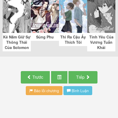
Kẻ Nắm Giữ Sự
Sủng Phu
Thì Ra Cậu Ấy
Tình Yêu Của
Thông Thái
Thích Tôi
Vương Tuấn
Của Solomon
Khải
Trước
Tiếp
Báo lỗi chương
Bình Luận