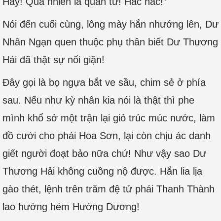
Hay! Quả nhiên là quân tử! Hắc hắc!”
Nói đến cuối cùng, lông mày hắn nhướng lên, Dư
Nhân Ngạn quen thuộc phụ thân biết Dư Thương
Hải đã thật sự nổi giận!
Đây gọi là bọ ngựa bắt ve sầu, chim sẻ ở phía
sau. Nếu như kỳ nhân kia nói là thật thì phe
mình khổ sở một trận lại giỏ trúc múc nước, làm
đồ cưới cho phái Hoa Sơn, lại còn chịu ác danh
giết người đoạt bảo nữa chứ! Như vậy sao Dư
Thương Hải không cuồng nộ được. Hắn lia lịa
gào thét, lệnh trên trăm đệ tử phái Thanh Thành
lao hướng hẻm Hướng Dương!