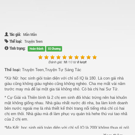
Tác giả:
Mẫn Mẫn
Thể loại:
Truyện Teen
Tình trạng:
Hoàn thành
32 Chương
Đánh giá:
10
/
10
từ
0 lượt
Thể loại:
Truyện Teen,Truyện Tự Sáng Tác
*Xử Nữ: học sinh giỏi toàn diện với chỉ số IQ là 180. Là con gái nhà
giàu cũng không giàu nghèo cũng không nghèo. Cha mẹ mất vài năm
trước may mà để lại một gia tài không nhỏ. Có bà chị hai Sư Tử.
* Cự Giải và Thiên bình là 2 chị em sinh đôi khác trứng nên hai khuôn
mặt không giống nhau. Nhà giàu nhất nước đó nha, ba làm kinh doanh
bên nước ngoài mẹ là nhà thiết kế thời trang nổi tiếng nhà chỉ có hai
chị em thôi. Nhà giàu mà đi làm phục vụ quán trà hehe thú vui tao nhã
của 2 chị em.
*Ma Kết: học sinh giỏi toàn diện với chỉ số IQ là 200( không thua gì nó).
Là thiếu gia của gia đình giàu có nhất nước, lạnh lùng, ít nói khiến cho