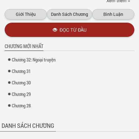
Xem thêm »
người ta khó gần.
*Thiên Yết : là bạn thân của Ma Kết từ nhỏ, tính tình vui vẻ hoà đồng
Giới Thiệu
Danh Sách Chương
Bình Luận
với mọi người vã lại rất đẹp zai, con nhà giàu kinh doanh bất động sản
, chỉ số IQ 180 ( cũng không thua kém ai) đặc biệt là rất chung tình với
bạn gái nhưng … hiện giờ chưa có ai( kén chọn mà hi hi ), vừa mới đi
ĐỌC TỪ ĐẦU
du học từ Pháp về.
*Nhân Mã : cũng là bạn thân từ nhỏ của Ma Kết, cũng rất đẹp zai, tính
CHƯƠNG MỚI NHẤT
tình cũng vui vẻ, đương nhiên gia đình cũng không thua gì hai bạn thân
đó là kinh doanh đá quý, chỉ số IQ 190, nhìn vào thì có vẻ hoàn hảo
Chương 32: Ngoại truyện
nhưng mỗi con người thì luôn có khuyết điểm mà đó là rất đào hoa mà
( quy tắc là cứ 1 tuần là đổi 1 người), cũng đi du học từ Anh về.)
Chương 31
Xem thêm tại :
Kho truyện
Chương 30
Chương 29
Chương 28
DANH SÁCH CHƯƠNG